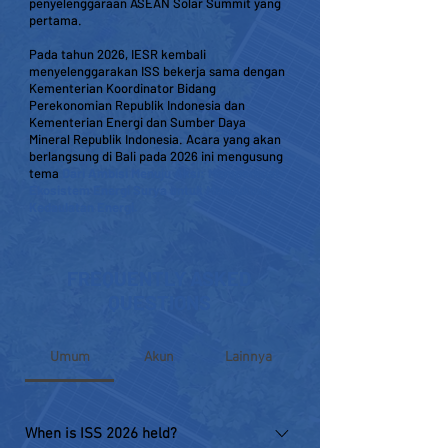
penyelenggaraan ASEAN Solar Summit yang
pertama.
Pada tahun 2026, IESR kembali
menyelenggarakan ISS bekerja sama dengan
Kementerian Koordinator Bidang
Perekonomian Republik Indonesia dan
Kementerian Energi dan Sumber Daya
Mineral Republik Indonesia. Acara yang akan
berlangsung di Bali pada 2026 ini mengusung
tema
Dari Ambisi Menuju Aksi: Memperkuat
Ekosistem Energi Surya untuk Mendukung
Kedaulatan Energi.
FREQUENTLY ASKED
QUESTIONS
Umum
Akun
Lainnya
When is ISS 2026 held?