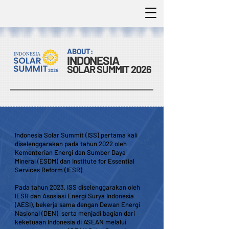
ABOUT:
INDONESIA
SOLAR SUMMIT 2026
Indonesia Solar Summit (ISS) pertama kali
diselenggarakan pada tahun 2022 oleh
Kementerian Energi dan Sumber Daya
Mineral (ESDM) dan Institute for Essential
Services Reform (IESR).
Pada tahun 2023, ISS diselenggarakan oleh
IESR dan Asosiasi Energi Surya Indonesia
(AESI), bekerja sama dengan Dewan Energi
Nasional (DEN), serta menjadi bagian dari
keketuaan Indonesia di ASEAN melalui